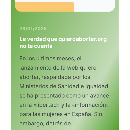
29/01/2025
La verdad que quieroabortar.org
no te cuenta
En los últimos meses, el
lanzamiento de la web quiero
abortar, respaldada por los
Ministerios de Sanidad e Igualdad,
se ha presentado como un avance
en la «libertad» y la «información»
para las mujeres en España. Sin
embargo, detrás de…